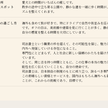
場所
愛犬との時間がいちばんの癒しです。
りスポット
散歩の途中で立ち寄る公園や、静かな道を一緒に歩く時間が
ズムを整えてくれます。
ムの過ごし方
海外も含めて旅が好きで、特にドライブで自然や街並みを巡
です。オフの日は、美術館や建築を見に行くことが多く、静
自分の感覚を整える時間を大切にしています。
司法書士という職業の枠を超えて、その可能性を信じ、魅力
内外へ発信していける存在になること。
専門性にとどまらず、人と社会に新しい信頼のかたちを届け
ています。
そして、同じ志を持つ仲間とともに、この仕事の本当の魅力
能性を広く伝えていくことも、自分の使命です。
司法書士は、日本独自の制度のもとに成り立つ、誇るべき専
この素晴らしい資格とサービスを、国内はもちろん海外へも
ことが、これからの挑戦であり、目標です。