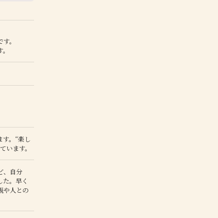
です。
す。
す。“楽し
っています。
ど、自分
した。早く
観や人との