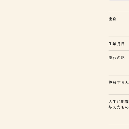
出身
生年月日
座右の銘
尊敬する
人生に影
与えたも