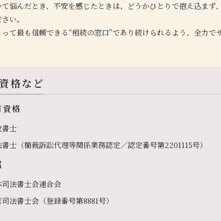
いて悩んだとき、不安を感じたときは、どうかひとりで抱え込まず
ださい。
とって最も信頼できる“相続の窓口”であり続けられるよう、全力で
。
資格など
有資格
政書士
法書士（簡裁訴訟代理等関係業務認定／認定番号第2201115号）
属
本司法書士会連合会
京司法書士会（登録番号第8881号）