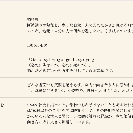
徳島県
阿波踊りの熱気と、豊かな自然、人のあたたかさが息づく町
いつか、地元に自分の力で何かを返したい。そう決めていま
1986/04/09
「Get busy living or get busy dying.
（必死に生きるか、必死に死ぬか）」
悩んだときにいつも背中を押してくれる言葉です。
人
どんな場面でも笑顔を絶やさず、全力で向き合う人に惹かれま
く、真剣に生きる”という姿勢を、自分も大切にしたいと思
響を
中卒で社会に出たこと。学校でしか学べないこともあるけれ
の
は“勉強以外のこと”を学ぶ時間として、その時期を過ごしま
からいろんな大人と関わり、社会に触れた経験が、今の価値
向き合い方に大きく影響しています。