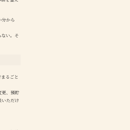
か分から
らない。そ
でまるごと
変更、預貯
談いただけ