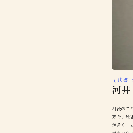
司法書
河井
相続のこ
方で手続
が多くい
当センタ