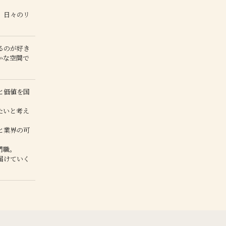
、日々のリ
るのが好き
かな空間で
と価値を国
たいと考え
と業界の可
門職。
届けていく