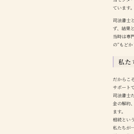
ています
司法書士
ず、結果
当時は専
の“もどか
私た
だからこ
サポート
司法書士
金の解約
ます。
相続とい
私たちが