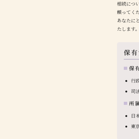
相続につ
頼ってく
あなたに
たします
保有
保
行
司
所
日
東